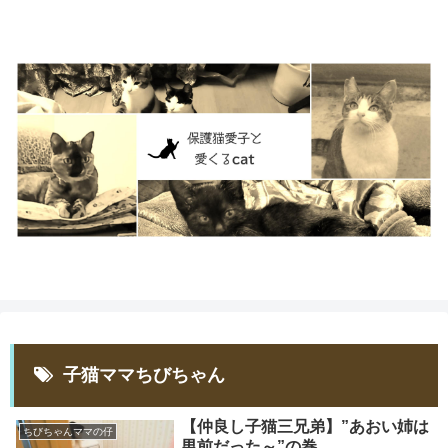
子猫ママちびちゃん
【仲良し子猫三兄弟】”あおい姉は
ちびちゃんママの仔
男前だった～”の巻