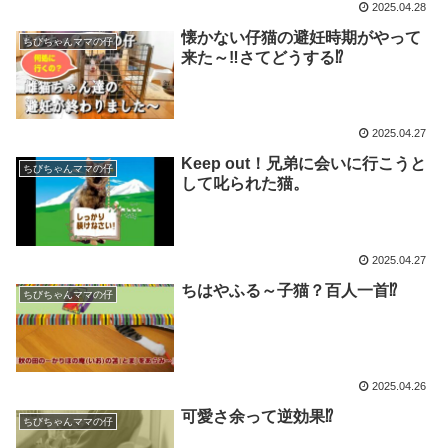
2025.04.28
懐かない仔猫の避妊時期がやって
ちびちゃんママの仔
来た～‼さてどうする⁉
2025.04.27
Keep out！兄弟に会いに行こうと
ちびちゃんママの仔
して叱られた猫。
2025.04.27
ちはやふる～子猫？百人一首⁉
ちびちゃんママの仔
2025.04.26
可愛さ余って逆効果⁉
ちびちゃんママの仔