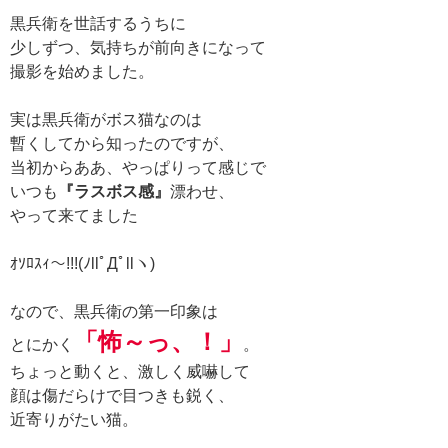
黒兵衛を世話するうちに
少しずつ、気持ちが前向きになって
撮影を始めました。
実は黒兵衛がボス猫なのは
暫くしてから知ったのですが、
当初からああ、やっぱりって感じで
いつも
『ラスボス感』
漂わせ、
やって来てました
ｵｿﾛｽｨ～!!!(ﾉllﾟДﾟllヽ)
なので、黒兵衛の第一印象は
「怖～っ、！」
とにかく
。
ちょっと動くと、激しく威嚇して
顔は傷だらけで目つきも鋭く、
近寄りがたい猫。