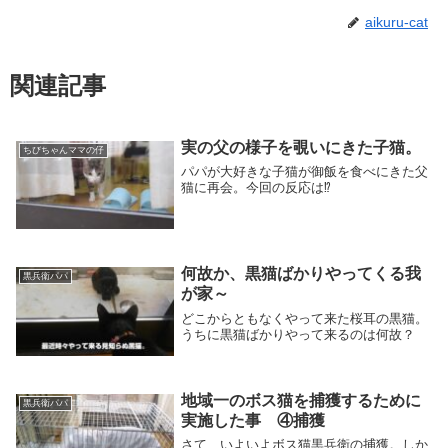
aikuru-cat
関連記事
実の父の様子を覗いにきた子猫。
ちびちゃんママの仔
パパが大好きな子猫が御飯を食べにきた父
猫に再会。今回の反応は⁉
何故か、黒猫ばかりやってくる我
黒兵衛パパ
が家～
どこからともなくやって来た桜耳の黒猫。
うちに黒猫ばかりやって来るのは何故？
地域一のボス猫を捕獲するために
黒兵衛パパ
実施した事 ④捕獲
さて、いよいよボス猫黒兵衛の捕獲。しか