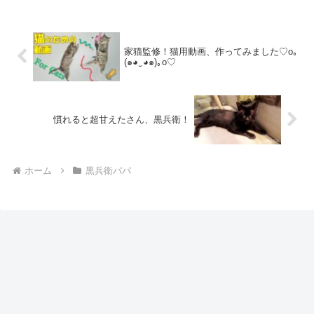
家猫監修！猫用動画、作ってみました♡o｡
(๑◕‿◕๑)｡o♡
慣れると超甘えたさん、黒兵衛！
ホーム
黒兵衛パパ