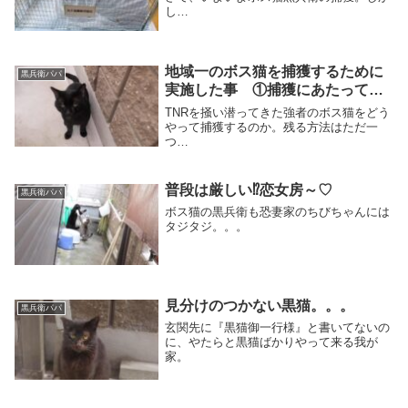
し…
地域一のボス猫を捕獲するために
黒兵衛パパ
実施した事 ①捕獲にあたって…
TNRを掻い潜ってきた強者のボス猫をどう
やって捕獲するのか。残る方法はただ一
つ…
普段は厳しい⁉恋女房～♡
黒兵衛パパ
ボス猫の黒兵衛も恐妻家のちびちゃんには
タジタジ。。。
見分けのつかない黒猫。。。
黒兵衛パパ
玄関先に『黒猫御一行様』と書いてないの
に、やたらと黒猫ばかりやって来る我が
家。