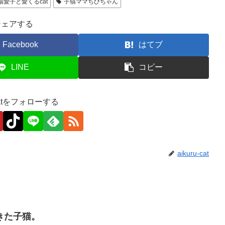
猫愛子と愛くるcat
子猫ママちびちゃん
シェアする
Facebook
はてブ
LINE
コピー
-catをフォローする
aikuru-cat
きた子猫。