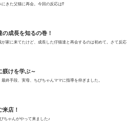
べにきた父猫に再会。今回の反応は⁉
達の成長を知るの巻！
我が家に来てたけど、成長した仔猫達と再会するのは初めて。さて反応
に躾けを学ぶ～
。最終手段、実母、ちびちゃんママに指導を仰ぎました。
ご来店！
びちゃんがやって来ました♪