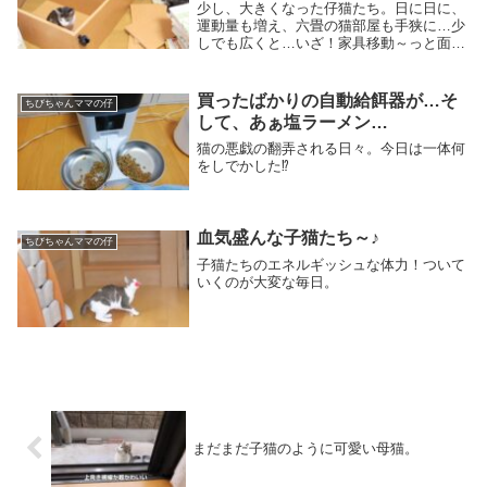
少し、大きくなった仔猫たち。日に日に、
運動量も増え、六畳の猫部屋も手狭に…少
しでも広くと…いざ！家具移動～っと面倒
な腰を上げた…笑まずは、奥の物入れをよ
いしょ！と…おやっ⁉何時ぞや、無くした
ピンポン玉が出て来た～『やぁ、お久！』
買ったばかりの自動給餌器が…そ
ちびちゃんママの仔
と言ってる場...
して、あぁ塩ラーメン…
猫の悪戯の翻弄される日々。今日は一体何
をしでかした⁉
血気盛んな子猫たち～♪
ちびちゃんママの仔
子猫たちのエネルギッシュな体力！ついて
いくのが大変な毎日。
まだまだ子猫のように可愛い母猫。