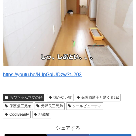
https://youtu.be/N-IpGqlUDzw?t=202
ちびちゃんママの仔
懐かない猫
保護猫愛子と愛くるcat
保護猫三兄弟
元野良三兄弟
クールビューティ
CoolBeauty
地蔵猫
シェアする