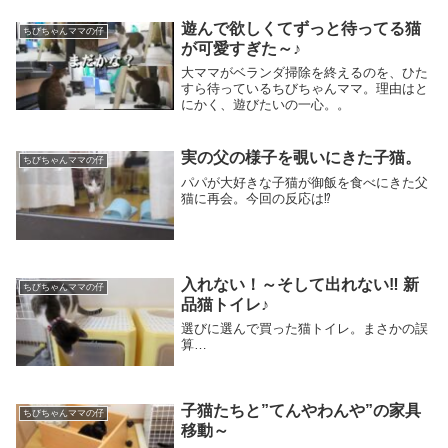
遊んで欲しくてずっと待ってる猫
ちびちゃんママの仔
が可愛すぎた～♪
大ママがベランダ掃除を終えるのを、ひた
すら待っているちびちゃんママ。理由はと
にかく、遊びたいの一心。。
実の父の様子を覗いにきた子猫。
ちびちゃんママの仔
パパが大好きな子猫が御飯を食べにきた父
猫に再会。今回の反応は⁉
入れない！～そして出れない‼ 新
ちびちゃんママの仔
品猫トイレ♪
選びに選んで買った猫トイレ。まさかの誤
算…
子猫たちと”てんやわんや”の家具
ちびちゃんママの仔
移動～