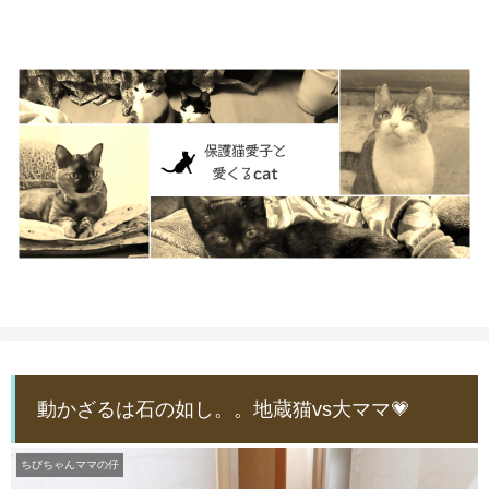
動かざるは石の如し。。地蔵猫vs大ママ💗
ちびちゃんママの仔